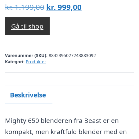
Den
Den
kr.
1.199,00
kr.
999,00
oprindelige
aktuelle
pris
pris
Gå til shop
var:
er:
kr. 1.199,00.
kr. 999,00.
Varenummer (SKU):
8842395027243883092
Kategori:
Produkter
Beskrivelse
Mighty 650 blenderen fra Beast er en
kompakt, men kraftfuld blender med en