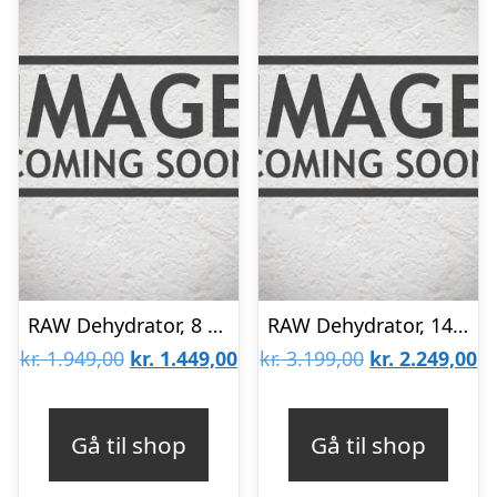
RAW Dehydrator, 8 hylder
RAW Dehydrator, 14 hylder
Den
Den
Den
D
kr.
1.949,00
kr.
1.449,00
kr.
3.199,00
kr.
2.249,00
oprindelige
aktuelle
oprindelige
ak
pris
pris
pris
pr
Gå til shop
Gå til shop
var:
er:
var:
er