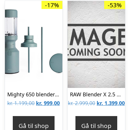
-17%
-53%
Mighty 650 blender – Mist
RAW Blender X 2.5 Turbo Dark Green 2.5HP 2.2L – 1800W
Den
Den
Den
D
kr.
1.199,00
kr.
999,00
kr.
2.999,00
kr.
1.399,00
oprindelige
aktuelle
oprindelige
ak
pris
pris
pris
pr
Gå til shop
Gå til shop