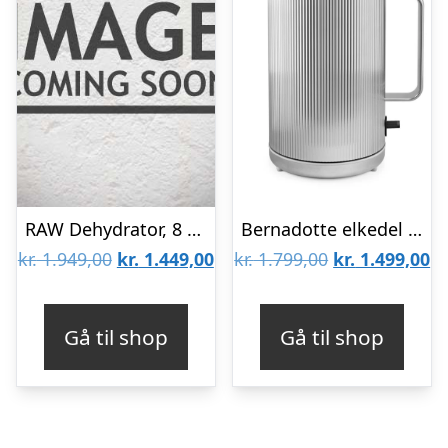
RAW Dehydrator, 8 hylder
Bernadotte elkedel – Rustfri stål
Den
Den
Den
D
kr.
1.949,00
kr.
1.449,00
kr.
1.799,00
kr.
1.499,00
oprindelige
aktuelle
oprindelige
ak
pris
pris
pris
pr
Gå til shop
Gå til shop
var:
er:
var:
er
kr. 1.949,00.
kr. 1.449,00.
kr. 1.799,00.
kr