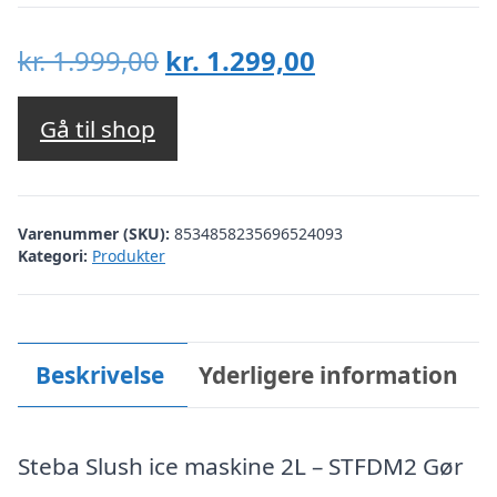
Den
Den
kr.
1.999,00
kr.
1.299,00
oprindelige
aktuelle
pris
pris
Gå til shop
var:
er:
kr. 1.999,00.
kr. 1.299,00.
Varenummer (SKU):
8534858235696524093
Kategori:
Produkter
Beskrivelse
Yderligere information
Steba Slush ice maskine 2L – STFDM2 Gør