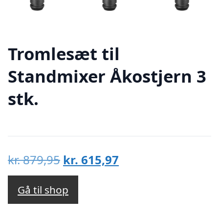
Tromlesæt til
Standmixer Åkostjern 3
stk.
Den
Den
kr.
879,95
kr.
615,97
oprindelige
aktuelle
pris
pris
Gå til shop
var:
er: