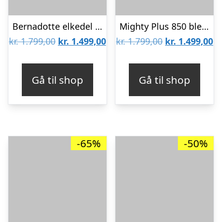
Bernadotte elkedel – Rustfri stål
Mighty Plus 850 blender – Navy
Den
Den
Den
D
kr.
1.799,00
kr.
1.499,00
kr.
1.799,00
kr.
1.499,00
oprindelige
aktuelle
oprindelige
ak
pris
pris
pris
pr
Gå til shop
Gå til shop
var:
er:
var:
er
kr. 1.799,00.
kr. 1.499,00.
kr. 1.799,00.
kr
-65%
-50%