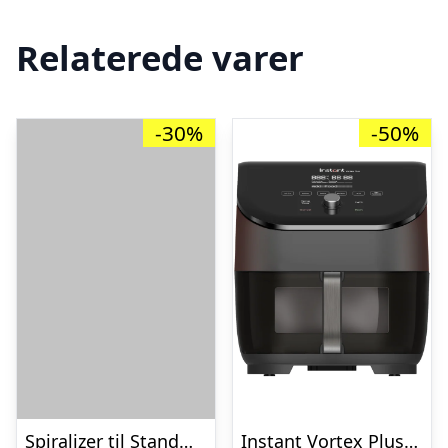
Relaterede varer
-30%
-50%
Spiralizer til Standmixer
Instant Vortex Plus ClearCook airfryer – 5,7L