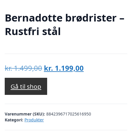
Bernadotte brødrister –
Rustfri stål
Den
Den
kr.
1.499,00
kr.
1.199,00
oprindelige
aktuelle
pris
pris
Gå til shop
var:
er:
kr. 1.499,00.
kr. 1.199,00.
Varenummer (SKU):
8842396717025616950
Kategori:
Produkter