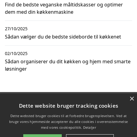
Find de bedste veganske måltidskasser og optimer
dem med din køkkenmaskine
27/10/2025
Sådan vælger du de bedste sideborde til køkkenet
02/10/2025
Sådan organiserer du dit køkken og hjem med smarte
løsninger
×
Copyright 2026 - Pilanto Aps
Dette website bruger tracking cookies
Forside
Om / kontakt
Blog
Betingelser
Dette websted bruger cookies til at forbedre brugeroplevelsen. Ved at
bruge vores hjemmeside accepterer du alle cookies i overensstemmelse
med vores cookiepolitik.
Detaljer